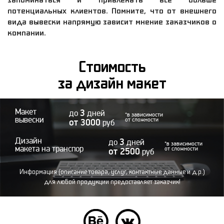
потенциальных клиентов. Помните, что от внешнего
вида вывески напрямую зависит мнение заказчиков о
компании.
Стоимость
за дизайн макет
3
Макет
до
дней
*в зависимости
вывески
от 3000
от сложности
руб
3
Дизайн
до
дней
*в зависимости
макета на транспор
от 2500
от сложности
руб
Информация (описание товара, услуг, контактные данные и д.р.)
для любой продукции предоставляет заказчик!